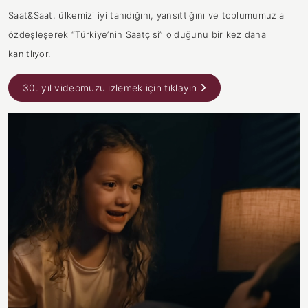
Saat&Saat, ülkemizi iyi tanıdığını, yansıttığını ve toplumumuzla
özdeşleşerek “Türkiye’nin Saatçisi” olduğunu bir kez daha
kanıtlıyor.
30. yıl videomuzu izlemek için tıklayın