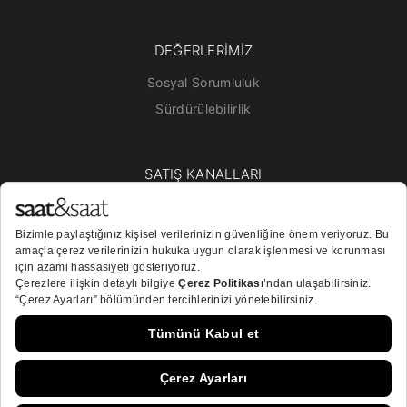
DEĞERLERİMİZ
Sosyal Sorumluluk
Sürdürülebilirlik
SATIŞ KANALLARI
Mağazalar
Online Satış
Bayiler
BİZİ TAKİP EDİN!