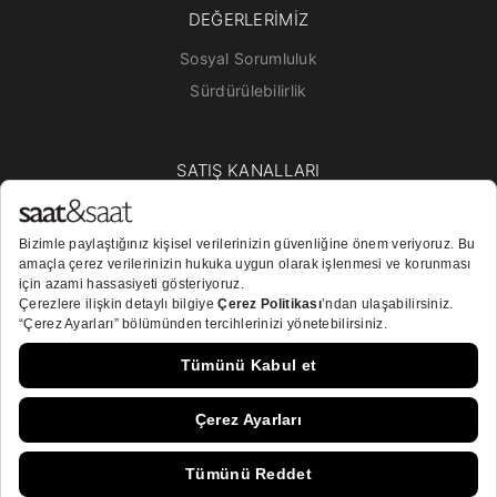
DEĞERLERİMİZ
Sosyal Sorumluluk
Sürdürülebilirlik
SATIŞ KANALLARI
Mağazalar
Online Satış
Bayiler
BİZİ TAKİP EDİN!