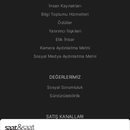
İnsan Kaynakları
Bilgi Toplumu Hizmetleri
Ödüller
Yatırımcı İlişkileri
Etik İhbar
Kamera Aydınlatma Metni
Sosyal Medya Aydınlatma Metni
DEĞERLERİMİZ
Sosyal Sorumluluk
Sürdürülebilirlik
SATIŞ KANALLARI
Mağazalar