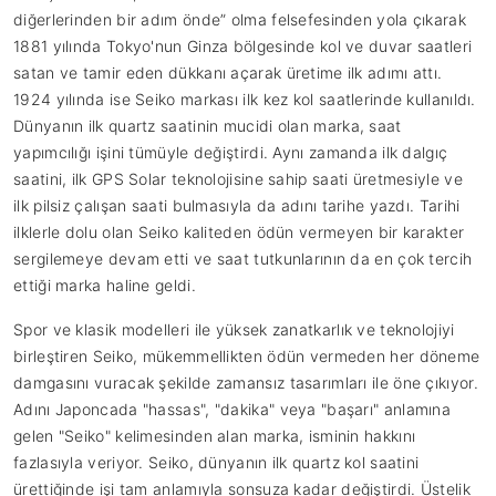
diğerlerinden bir adım önde” olma felsefesinden yola çıkarak
1881 yılında Tokyo'nun Ginza bölgesinde kol ve duvar saatleri
satan ve tamir eden dükkanı açarak üretime ilk adımı attı.
1924 yılında ise Seiko markası ilk kez kol saatlerinde kullanıldı.
Dünyanın ilk quartz saatinin mucidi olan marka, saat
yapımcılığı işini tümüyle değiştirdi. Aynı zamanda ilk dalgıç
saatini, ilk GPS Solar teknolojisine sahip saati üretmesiyle ve
ilk pilsiz çalışan saati bulmasıyla da adını tarihe yazdı. Tarihi
ilklerle dolu olan Seiko kaliteden ödün vermeyen bir karakter
sergilemeye devam etti ve saat tutkunlarının da en çok tercih
ettiği marka haline geldi.
Spor ve klasik modelleri ile yüksek zanatkarlık ve teknolojiyi
birleştiren Seiko, mükemmellikten ödün vermeden her döneme
damgasını vuracak şekilde zamansız tasarımları ile öne çıkıyor.
Adını Japoncada "hassas", "dakika" veya "başarı" anlamına
gelen "Seiko" kelimesinden alan marka, isminin hakkını
fazlasıyla veriyor. Seiko, dünyanın ilk quartz kol saatini
ürettiğinde işi tam anlamıyla sonsuza kadar değiştirdi. Üstelik