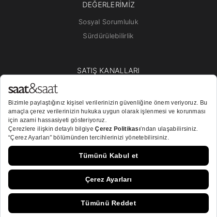
DEĞERLERİMİZ
Sosyal Sorumluluk
Sürdürülebilirlik
SATIŞ KANALLARI
Mağazalar
Online Satış
Bayiler
BİZİ TAKİP EDİN!
© 2026
Saat&Saat Tüm Hakları Saklıdır